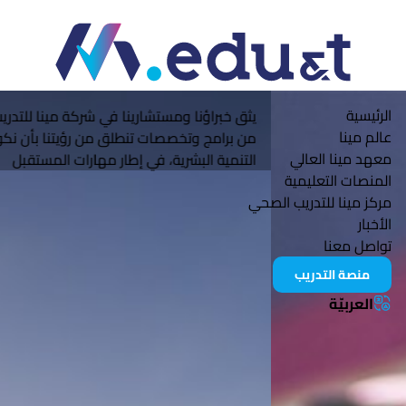
Mena Tech
الرئيسية
يثق خبراؤنا ومستشارينا في شركة مينا للتدريب، بأنّ كل ما يقدم
عالم مينا
من برامج وتخصصات تنطلق من رؤيتنا بأن نكون الخيار الأمثل في
معهد مينا العالي
التنمية البشرية، في إطار مهارات المستقبل
المنصات التعليمية
مركز مينا للتدريب الصحي
الأخبار
تواصل معنا
منصة التدريب
العربيّة