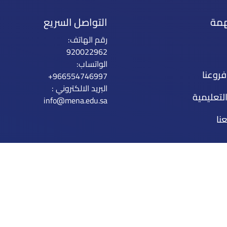
همة
التواصل السريع
رقم الهاتف:
920022962
الواتساب:
فروعنا
+966554746997
البريد الالكتروني :
لتعليمية
info@mena.edu.sa
نا
دريب
ت
نا